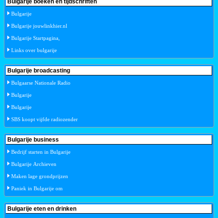
Bulgarije boeken en tijdschriften
Bulgarije
Bulgarije jouwlinkhier.nl
Bulgarije Startpagina,
Links over bulgarije
Bulgarije broadcasting
Bulgaarse Nationale Radio
Bulgarije
Bulgarije
SBS koopt vijfde radiozender
Bulgarije business
Bedrijf starten in Bulgarije
Bulgarije Archieven
Maken lage grondprijzen
Paniek in Bulgarije om
Bulgarije eten en drinken