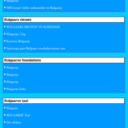
Bulgarije
SBS koopt vijfde radiozender in Bulgarije
Bulgaars nieuws
BULGAARS PROTEST IN SCHIEDAM
Bulgarije | Tag
Kranten Bulgarije
Spierings gaat Bulgaars voetbalavontuur aan
Bulgaarse foundations
Bulgarije
Bulgarije
Bulgarije
Bulgarije links
Bulgaarse taal
Bulgaars
BULGARIJE Taal
Het alfabet