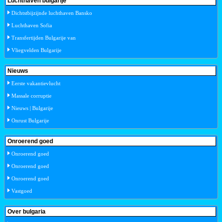
Luchthaven bulgarije
Dichtstbijzijnde luchthaven Bansko
Luchthaven Sofia
Transfertijden Bulgarije van
Vliegvelden Bulgarije
Nieuws
Eerste vakantievlucht
Massale corruptie
Nieuws | Bulgarije
Onrust Bulgarije
Onroerend goed
Onroerend goed
Onroerend goed
Onroerend goed
Vastgoed
Over bulgaria