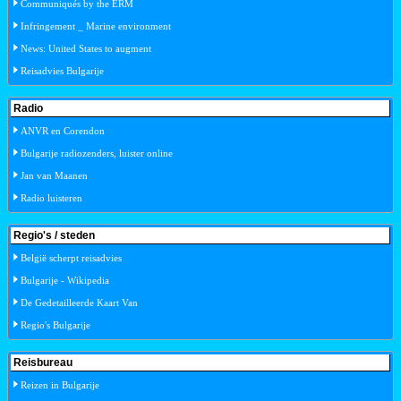
Communiqués by the ERM
Infringement _ Marine environment
News: United States to augment
Reisadvies Bulgarije
Radio
ANVR en Corendon
Bulgarije radiozenders, luister online
Jan van Maanen
Radio luisteren
Regio's / steden
België scherpt reisadvies
Bulgarije - Wikipedia
De Gedetailleerde Kaart Van
Regio's Bulgarije
Reisbureau
Reizen in Bulgarije