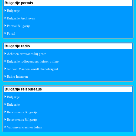
Bulgarije portals
Bulgarije
Bulgarije Archieven
Portaal:Bulgarije
Portal
Bulgarije radio
Achttien arrestaties bij grote
Bulgarije radiozenders, luister online
Jan van Maanen wordt chef-dirigent
Radio luisteren
Bulgarije reisbureaus
Bulgarije
Bulgarije
Reisbureaus Bulgarije
Reisbureaus Bulgarije
Valiumverkrachter Johan